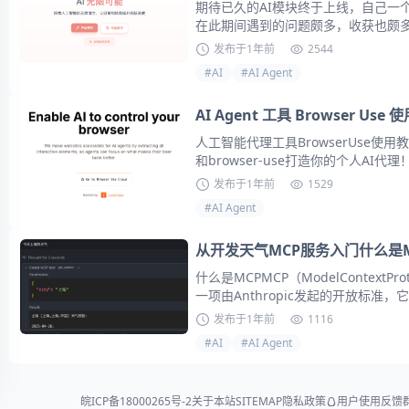
期待已久的AI模块终于上线，自己一
在此期间遇到的问题颇多，收获也颇多
后续将在此基础上慢慢进行功能迭代。
发布于
1年前
2544
能，一个是正常的聊天，该聊天有一
#
AI
#
AI Agent
分析、小红书文案、称谓计算等，这些功
AI Agent 工具 Browser U
人工智能代理工具BrowserUse使用教
和browser-use打造你的个人AI代理！<
发布于
1年前
1529
#
AI Agent
从开发天气MCP服务入门什么是M
什么是MCPMCP（ModelContextP
一项由Anthropic发起的开放标准
能力协商机制，使大型语言模型（LL
发布于
1年前
1116
外部数据源、工具和服务，从而突破
#
AI
#
AI Agent
AI应用的...
皖ICP备18000265号-2
关于本站
SITEMAP
隐私政策
用户使用反馈