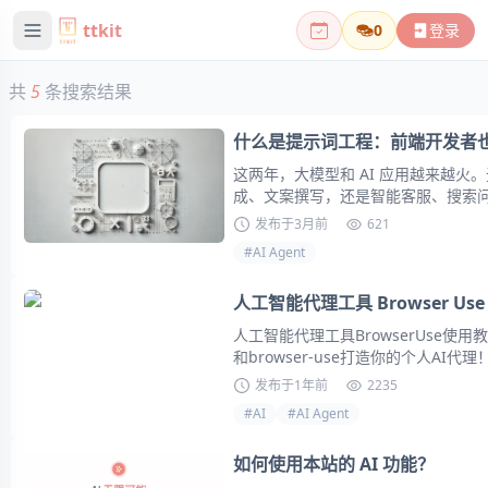
ttkit
0
登录
共
5
条搜索结果
什么是提示词工程：前端开发者也能
这两年，大模型和 AI 应用越来越火
成、文案撰写，还是智能客服、搜索
环节：**如何让模型准确理解你的意
发布于
3月前
621
果**。
#
AI Agent
人工智能代理工具 Browser U
人工智能代理工具BrowserUse使用教
和browser-use打造你的个人AI代理！
发布于
1年前
2235
#
AI
#
AI Agent
如何使用本站的 AI 功能？