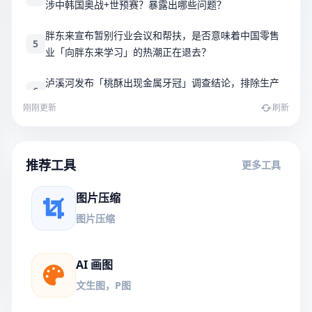
涉中韩国奥战+世预赛？暴露出哪些问题？
胖东来宣布暂别行业会议和帮扶，是否意味着中国零售
5
业「向胖东来学习」的热潮正在退去？
泸溪河发布「桃酥出现金属牙冠」调查结论，排除生产
6
带入可能性，消费者已澄清视频情况不属实，如何看待
刚刚更新
刷新
此事？
如何看待蜘蛛侠荷兰弟替身「河南弟」误导舆论、造假
7
抢功、疑似还遭剧组开除一事？
推荐工具
更多工具
前日本奥运举重选手便利店偷鸡蛋，推倒店员致其骨
8
折，被当场逮捕，为什么会做出此举？日本运动员的处
图片压缩
境如何？
图片压缩
多家手机品牌回应将大规模涨价，OPPO、荣耀、小米等
9
部分机型已上调价格，如何看待此次手机涨价潮？
AI 画图
10
唐僧扫塔为什么不从最高层往下扫，而是从下往上扫？
文生图，P图
比武招亲摆明是给采花大盗递刀,武侠游戏为什么还乐此