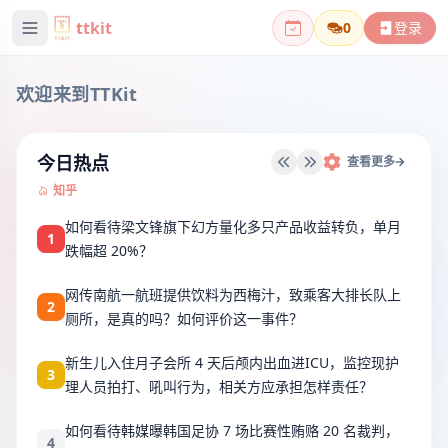
ttkit
0
登录
欢迎来到TTKit
今日热点
查看更多
知乎
如何看待梁文锋旗下幻方量化多只产品收益转负，单月
1
跌幅超 20%？
网传南航一航班提供饮料为西梅汁，致乘客大排长队上
2
厕所，是真的吗？如何评价这一事件？
新生儿入住月子会所 4 天后颅内出血进ICU，监控现护
3
理人员拍打、吼叫行为，相关方应承担怎样责任？
如何看待韩媒曝韩国足协 7 场比赛性贿赂 20 名裁判，
4