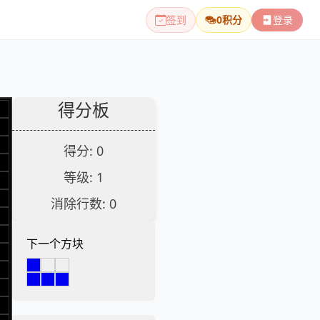
签到
0
积分
登录
得分板
得分:
0
等级:
1
消除行数:
0
下一个方块