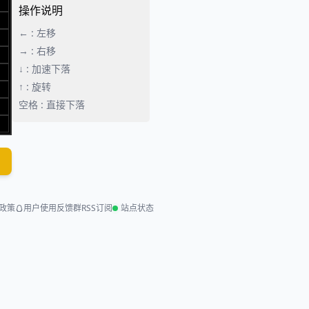
操作说明
← : 左移
→ : 右移
↓ : 加速下落
↑ : 旋转
空格 : 直接下落
政策
用户使用反馈群
RSS订阅
站点状态