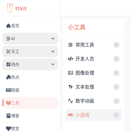
ttkit
首页
小工具
AI
常用工具
4
天工
对话
开发人员
4
待办
写作
创建图片
图像处理
5
热点
设置
灵感画廊
待办列表
文本处理
2
简报
我的创作
待办分析
数学动画
1
工具
我的任务
小游戏
3
博客
我的附件
赞赏