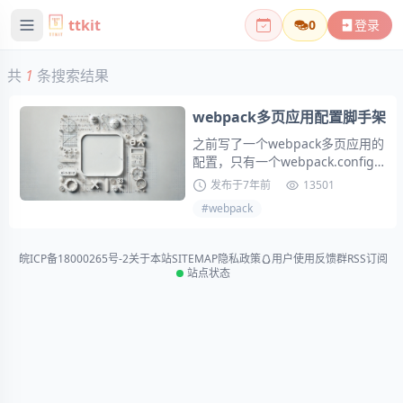
ttkit
0
登录
共
1
条搜索结果
webpack多页应用配置脚手架
之前写了一个webpack多页应用的
配置，只有一个webpack.config.j
s文件，实现了多入口配置打包css,
发布于
7年前
13501
js,资源文件处理。因为入口entry
#
webpack
配置需要自己添加，HtmlWebpac
kPlugin有多少个页面也要自己添
加。这样看来虽然配置是成功的，
皖ICP备18000265号-2
关于本站
SITEMAP
隐私政策
用户使用反馈群
RSS订阅
但过于机械化，...
站点状态